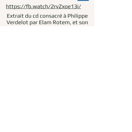
https://fb.watch/2rvZxoe13i/
Extrait du cd consacré à Philippe
Verdelot par Elam Rotem, et son
quatuor vocal "Profeti della
Quinta".